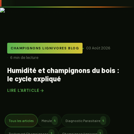
03 Août 2026
CHAMPIGNONS LIGNIVORES BLOG
6 min de lecture
Humidité et champignons du bois :
le cycle expliqué
LIRE L'ARTICLE
Tous les articles
Mérule
Diagnostic Parasitaire
4
4
Traitement Champignons
Champignon lignivore
3
3