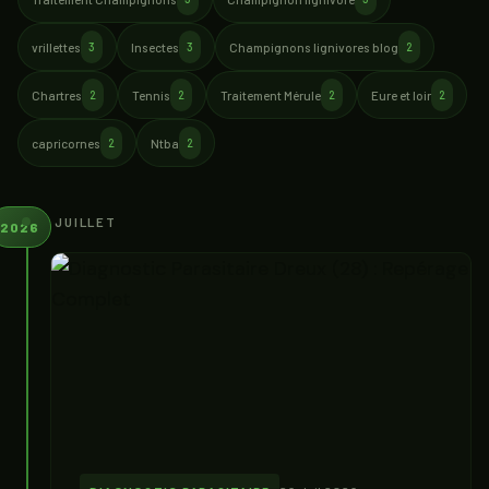
vrillettes
Insectes
Champignons lignivores blog
3
3
2
Chartres
Tennis
Traitement Mérule
Eure et loir
2
2
2
2
capricornes
Ntba
2
2
JUILLET
2026