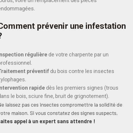
lourds, voire un remplacement des pièces
endommagées.
Comment prévenir une infestation
?
Inspection régulière
de votre charpente par un
professionnel.
Traitement préventif
du bois contre les insectes
xylophages.
Intervention rapide
dès les premiers signes (trous
dans le bois, sciure fine, bruit de grignotement).
Ne laissez pas ces insectes compromettre la solidité de
votre maison. Si vous constatez des signes suspects,
faites appel à un expert sans attendre !