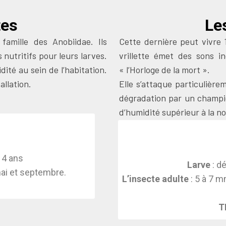
tes
Les
amille des Anobiidae. Ils
Cette dernière peut vivre 1
s nutritifs pour leurs larves.
vrillette émet des sons i
dité au sein de l’habitation.
« l’Horloge de la mort ».
allation.
Elle s’attaque particulière
dégradation par un champi
d’humidité supérieur à la n
 4 ans
Larve
: d
mai et septembre.
L’insecte adulte
: 5 à 7 m
T