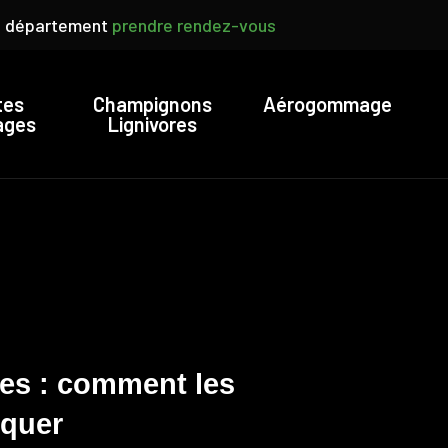
rs département
prendre rendez-vous
tes
Champignons
Aérogommage
ages
Lignivores
es : comment les
iquer