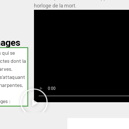
horloge de la mort.
hages
 qui se
ctes dont la
arves.
 s’attaquant
charpentes,
ges :