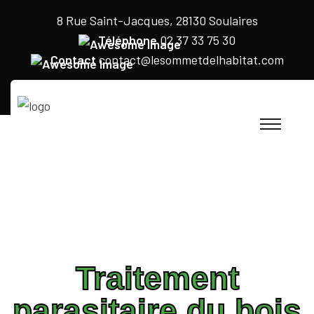
8 Rue Saint-Jacques, 28130 Soulaires
Téléphone
02 37 33 75 30
Contact
contact@lesommetdelhabitat.com
Traitement
parasitaire du bois