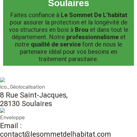
Soulaires
Faites confiance à
Le Sommet De L’habitat
pour assurer la protection et la longévité de
vos structures en bois à
Brou
et dans tout le
département. Notre
professionnalisme
et
notre
qualité de service
font de nous le
partenaire idéal pour vos besoins en
traitement parasitaire.
8 Rue Saint-Jacques,
28130 Soulaires
Email :
contact@lesommetdelhabitat.com